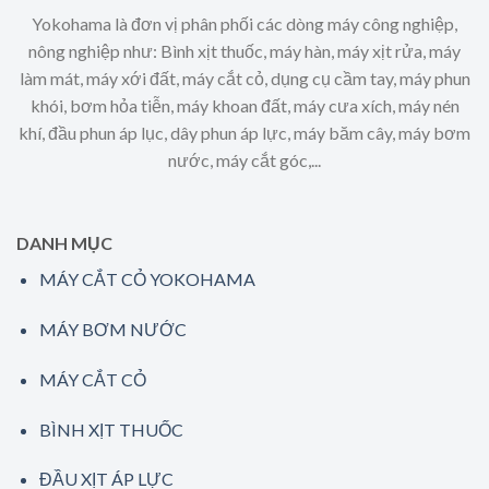
Yokohama là đơn vị phân phối các dòng máy công nghiệp,
nông nghiệp như: Bình xịt thuốc, máy hàn, máy xịt rửa, máy
làm mát, máy xới đất, máy cắt cỏ, dụng cụ cầm tay, máy phun
khói, bơm hỏa tiễn, máy khoan đất, máy cưa xích, máy nén
khí, đầu phun áp lục, dây phun áp lực, máy băm cây, máy bơm
nước, máy cắt góc,...
DANH MỤC
MÁY CẮT CỎ YOKOHAMA
MÁY BƠM NƯỚC
MÁY CẮT CỎ
BÌNH XỊT THUỐC
ĐẦU XỊT ÁP LỰC