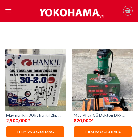
Skip
to
content
Máy nén khí 30 lít hankil 2hp
Máy Phay Gỗ Dekton DK-
2,900,000
₫
820,000
₫
không dầu
635M
THÊM VÀO GIỎ HÀNG
THÊM VÀO GIỎ HÀNG