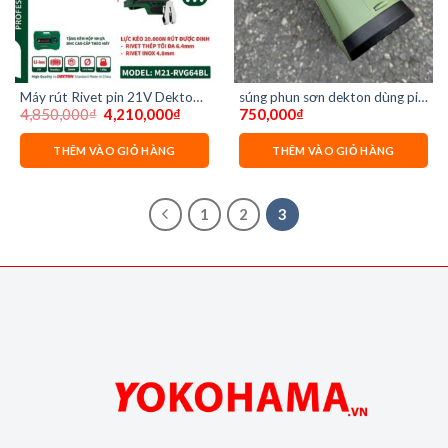
Máy rút Rivet pin 21V Dekton
súng phun sơn dekton dùng pin
Giá
Giá
4,850,000
₫
4,210,000
₫
750,000
₫
M21-RVG64BL ( chưa có pin
sps1000x
gốc
hiện
sạc)
là:
tại
4,850,000₫.
là:
THÊM VÀO GIỎ HÀNG
THÊM VÀO GIỎ HÀNG
4,210,000₫.
1
2
3