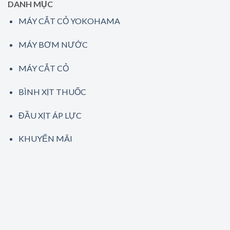
DANH MỤC
MÁY CẮT CỎ YOKOHAMA
MÁY BƠM NƯỚC
MÁY CẮT CỎ
BÌNH XỊT THUỐC
ĐẦU XỊT ÁP LỰC
KHUYẾN MÃI