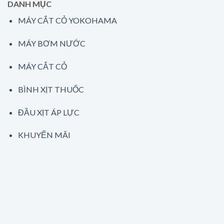
DANH MỤC
MÁY CẮT CỎ YOKOHAMA
MÁY BƠM NƯỚC
MÁY CẮT CỎ
BÌNH XỊT THUỐC
ĐẦU XỊT ÁP LỰC
KHUYẾN MÃI