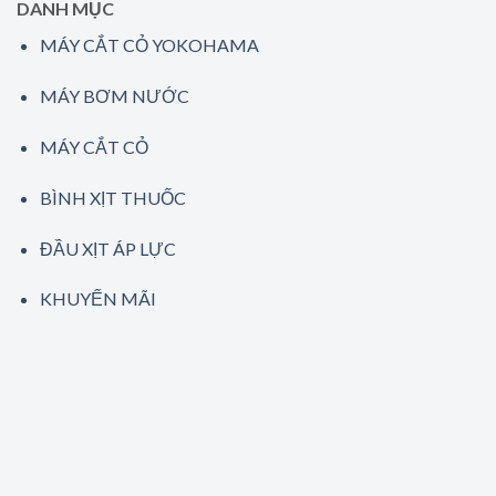
DANH MỤC
MÁY CẮT CỎ YOKOHAMA
MÁY BƠM NƯỚC
MÁY CẮT CỎ
BÌNH XỊT THUỐC
ĐẦU XỊT ÁP LỰC
KHUYẾN MÃI