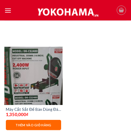
Skip
to
content
Máy Cắt Sắt Để Bàn Dùng Đá
1,350,000
₫
355MM Dekton DK-CS2400
THÊM VÀO GIỎ HÀNG