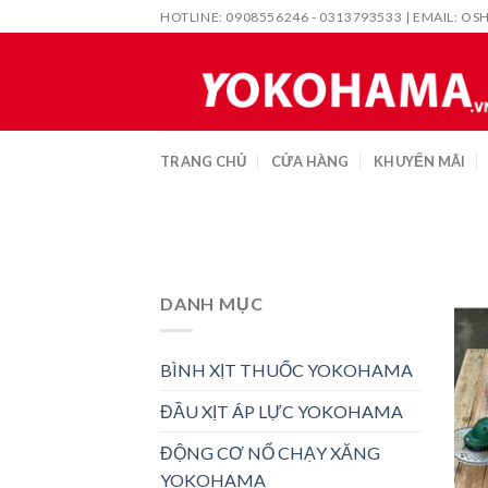
Skip
HOTLINE: 0908556246 - 0313793533 | EMAIL:
OS
to
content
TRANG CHỦ
CỬA HÀNG
KHUYẾN MÃI
DANH MỤC
BÌNH XỊT THUỐC YOKOHAMA
ĐẦU XỊT ÁP LỰC YOKOHAMA
ĐỘNG CƠ NỔ CHẠY XĂNG
YOKOHAMA