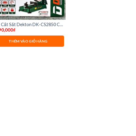
 Cắt Sắt Dekton DK-CS2850 Có
90,000
₫
 cắt
THÊM VÀO GIỎ HÀNG