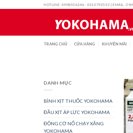
Skip
HOTLINE: 0908556246 - 0313793533 | EMAIL:
OS
to
content
TRANG CHỦ
CỬA HÀNG
KHUYẾN MÃI
DANH MỤC
BÌNH XỊT THUỐC YOKOHAMA
ĐẦU XỊT ÁP LỰC YOKOHAMA
ĐỘNG CƠ NỔ CHẠY XĂNG
YOKOHAMA