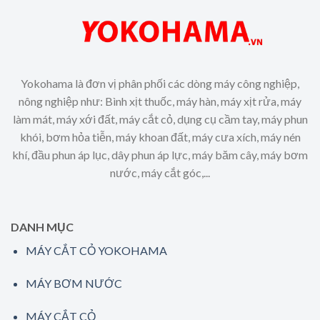
Yokohama là đơn vị phân phối các dòng máy công nghiệp,
nông nghiệp như: Bình xịt thuốc, máy hàn, máy xịt rửa, máy
làm mát, máy xới đất, máy cắt cỏ, dụng cụ cầm tay, máy phun
khói, bơm hỏa tiễn, máy khoan đất, máy cưa xích, máy nén
khí, đầu phun áp lục, dây phun áp lực, máy băm cây, máy bơm
nước, máy cắt góc,...
DANH MỤC
MÁY CẮT CỎ YOKOHAMA
MÁY BƠM NƯỚC
MÁY CẮT CỎ