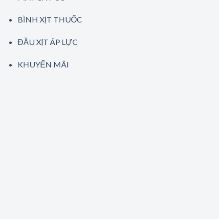
BÌNH XỊT THUỐC
ĐẦU XỊT ÁP LỰC
KHUYẾN MÃI