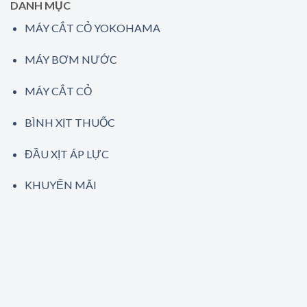
DANH MỤC
MÁY CẮT CỎ YOKOHAMA
MÁY BƠM NƯỚC
MÁY CẮT CỎ
BÌNH XỊT THUỐC
ĐẦU XỊT ÁP LỰC
KHUYẾN MÃI