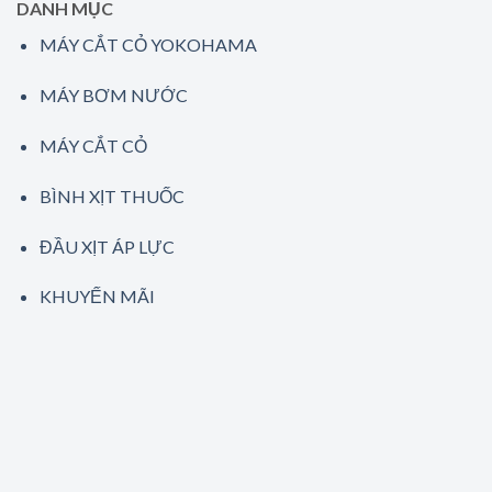
DANH MỤC
MÁY CẮT CỎ YOKOHAMA
MÁY BƠM NƯỚC
MÁY CẮT CỎ
BÌNH XỊT THUỐC
ĐẦU XỊT ÁP LỰC
KHUYẾN MÃI