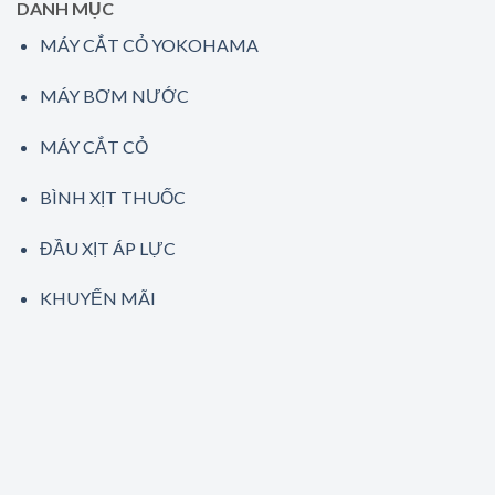
DANH MỤC
MÁY CẮT CỎ YOKOHAMA
MÁY BƠM NƯỚC
MÁY CẮT CỎ
BÌNH XỊT THUỐC
ĐẦU XỊT ÁP LỰC
KHUYẾN MÃI