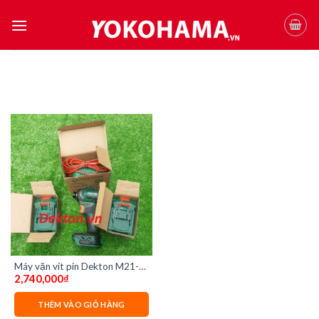
Skip
to
content
Máy vặn vít pin Dekton M21-
2,740,000
₫
CV230NCP ( ĐỦ BỘ 2 pin – 1
sạc)
THÊM VÀO GIỎ HÀNG