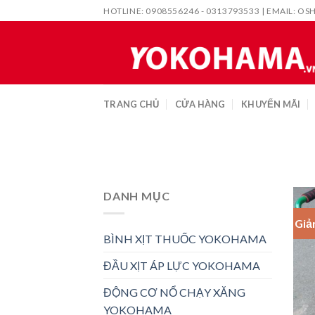
Skip
HOTLINE: 0908556246 - 0313793533 | EMAIL:
OS
to
content
TRANG CHỦ
CỬA HÀNG
KHUYẾN MÃI
DANH MỤC
Giả
BÌNH XỊT THUỐC YOKOHAMA
ĐẦU XỊT ÁP LỰC YOKOHAMA
ĐỘNG CƠ NỔ CHẠY XĂNG
YOKOHAMA