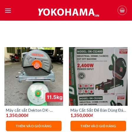
Skip
to
content
Máy cắt sắt Dekton DK-
Máy Cắt Sắt Để Bàn Dùng Đá
1,350,000
₫
1,350,000
₫
CS2400
355MM Dekton DK-CS2400
THÊM VÀO GIỎ HÀNG
THÊM VÀO GIỎ HÀNG