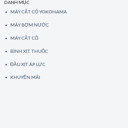
DANH MỤC
MÁY CẮT CỎ YOKOHAMA
MÁY BƠM NƯỚC
MÁY CẮT CỎ
BÌNH XỊT THUỐC
ĐẦU XỊT ÁP LỰC
KHUYẾN MÃI