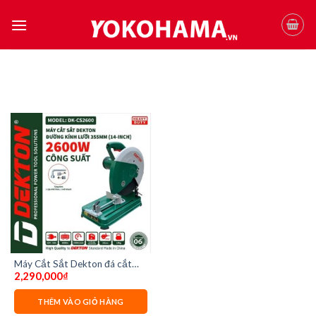
Skip
to
content
Máy Cắt Sắt Dekton đá cắt
2,290,000
₫
355 DK-CS2600
THÊM VÀO GIỎ HÀNG