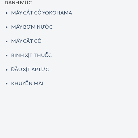
DANH MỤC
MÁY CẮT CỎ YOKOHAMA
MÁY BƠM NƯỚC
MÁY CẮT CỎ
BÌNH XỊT THUỐC
ĐẦU XỊT ÁP LỰC
KHUYẾN MÃI