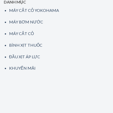
DANH MỤC
MÁY CẮT CỎ YOKOHAMA
MÁY BƠM NƯỚC
MÁY CẮT CỎ
BÌNH XỊT THUỐC
ĐẦU XỊT ÁP LỰC
KHUYẾN MÃI