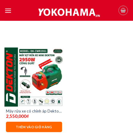
Skip
to
content
Máy rửa xe có chỉnh áp Dekton
2,550,000
₫
DK-CWR2951
THÊM VÀO GIỎ HÀNG