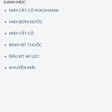
DANH MỤC
MÁY CẮT CỎ YOKOHAMA
MÁY BƠM NƯỚC
MÁY CẮT CỎ
BÌNH XỊT THUỐC
ĐẦU XỊT ÁP LỰC
KHUYẾN MÃI