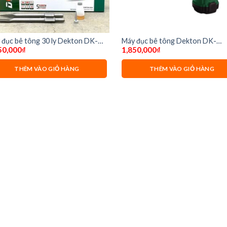
 đục bê tông 30 ly Dekton DK-
Máy đục bê tông Dekton DK-
50,000
₫
1,850,000
₫
6501
HD3501
THÊM VÀO GIỎ HÀNG
THÊM VÀO GIỎ HÀNG