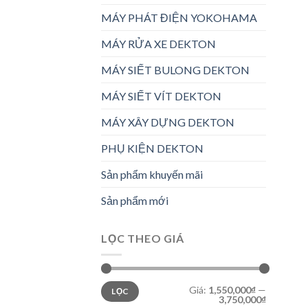
MÁY PHÁT ĐIỆN YOKOHAMA
MÁY RỬA XE DEKTON
MÁY SIẾT BULONG DEKTON
MÁY SIẾT VÍT DEKTON
MÁY XÂY DỰNG DEKTON
PHỤ KIỆN DEKTON
Sản phẩm khuyến mãi
Sản phẩm mới
LỌC THEO GIÁ
Giá
Giá
Giá:
1,550,000₫
—
LỌC
tối
tối
3,750,000₫
thiểu
đa