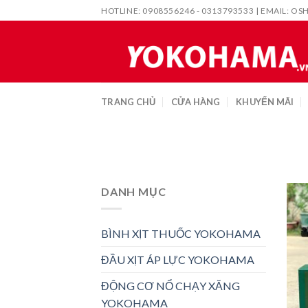
Skip
HOTLINE: 0908556246 - 0313793533 | EMAIL:
OS
to
content
TRANG CHỦ
CỬA HÀNG
KHUYẾN MÃI
DANH MỤC
BÌNH XỊT THUỐC YOKOHAMA
ĐẦU XỊT ÁP LỰC YOKOHAMA
ĐỘNG CƠ NỔ CHẠY XĂNG
YOKOHAMA