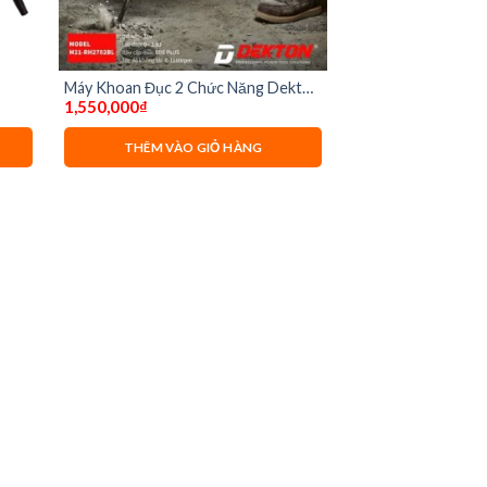
Máy Khoan Đục 2 Chức Năng Dekton
1,550,000
₫
M21-RH2702BL ( chưa có pin và sạc)
THÊM VÀO GIỎ HÀNG