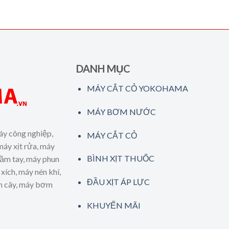
DANH MỤC
MÁY CẮT CỎ YOKOHAMA
MÁY BƠM NƯỚC
áy công nghiệp,
MÁY CẮT CỎ
máy xịt rửa, máy
BÌNH XỊT THUỐC
cầm tay, máy phun
xích, máy nén khí,
ĐẦU XỊT ÁP LỰC
ăm cây, máy bơm
KHUYẾN MÃI