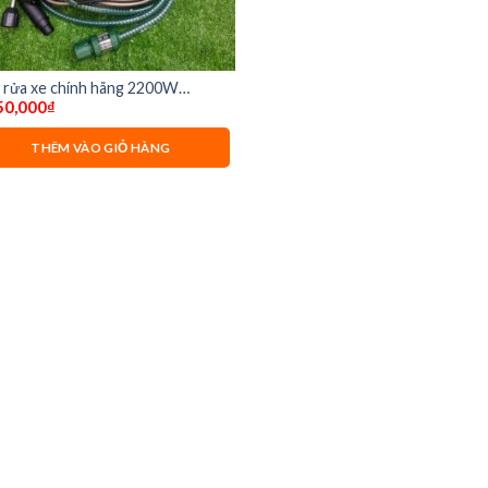
 rửa xe chính hãng 2200W
50,000
₫
TON DK-CWR2200A Siêu mạnh
THÊM VÀO GIỎ HÀNG