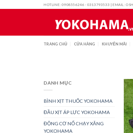
Skip
HOTLINE: 0908556246 - 0313793533 | EMAIL:
OS
to
content
TRANG CHỦ
CỬA HÀNG
KHUYẾN MÃI
DANH MỤC
BÌNH XỊT THUỐC YOKOHAMA
ĐẦU XỊT ÁP LỰC YOKOHAMA
ĐỘNG CƠ NỔ CHẠY XĂNG
YOKOHAMA