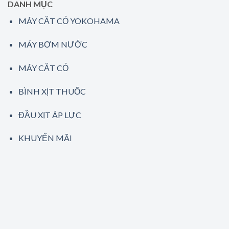
DANH MỤC
MÁY CẮT CỎ YOKOHAMA
MÁY BƠM NƯỚC
MÁY CẮT CỎ
BÌNH XỊT THUỐC
ĐẦU XỊT ÁP LỰC
KHUYẾN MÃI