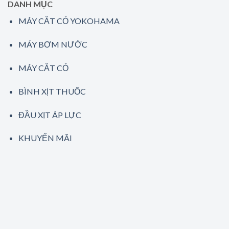
DANH MỤC
MÁY CẮT CỎ YOKOHAMA
MÁY BƠM NƯỚC
MÁY CẮT CỎ
BÌNH XỊT THUỐC
ĐẦU XỊT ÁP LỰC
KHUYẾN MÃI