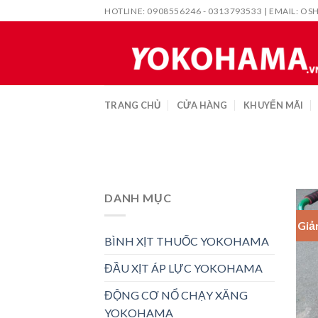
Skip
HOTLINE: 0908556246 - 0313793533 | EMAIL:
OS
to
content
TRANG CHỦ
CỬA HÀNG
KHUYẾN MÃI
DANH MỤC
Giả
BÌNH XỊT THUỐC YOKOHAMA
ĐẦU XỊT ÁP LỰC YOKOHAMA
ĐỘNG CƠ NỔ CHẠY XĂNG
YOKOHAMA