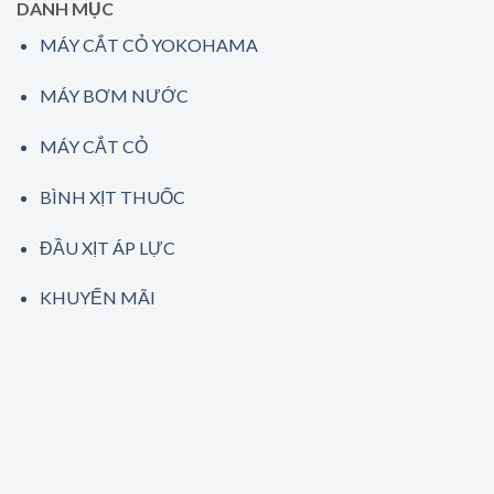
DANH MỤC
MÁY CẮT CỎ YOKOHAMA
MÁY BƠM NƯỚC
MÁY CẮT CỎ
BÌNH XỊT THUỐC
ĐẦU XỊT ÁP LỰC
KHUYẾN MÃI