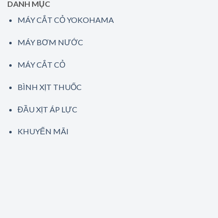
DANH MỤC
MÁY CẮT CỎ YOKOHAMA
MÁY BƠM NƯỚC
MÁY CẮT CỎ
BÌNH XỊT THUỐC
ĐẦU XỊT ÁP LỰC
KHUYẾN MÃI