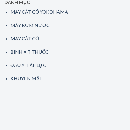
DANH MỤC
MÁY CẮT CỎ YOKOHAMA
MÁY BƠM NƯỚC
MÁY CẮT CỎ
BÌNH XỊT THUỐC
ĐẦU XỊT ÁP LỰC
KHUYẾN MÃI