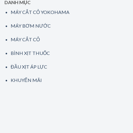
DANH MỤC
MÁY CẮT CỎ YOKOHAMA
MÁY BƠM NƯỚC
MÁY CẮT CỎ
BÌNH XỊT THUỐC
ĐẦU XỊT ÁP LỰC
KHUYẾN MÃI