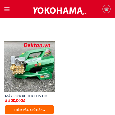
Skip
to
content
MÁY RỬA XE DEKTON DK-
5,500,000
₫
HPW2350A
THÊM VÀO GIỎ HÀNG