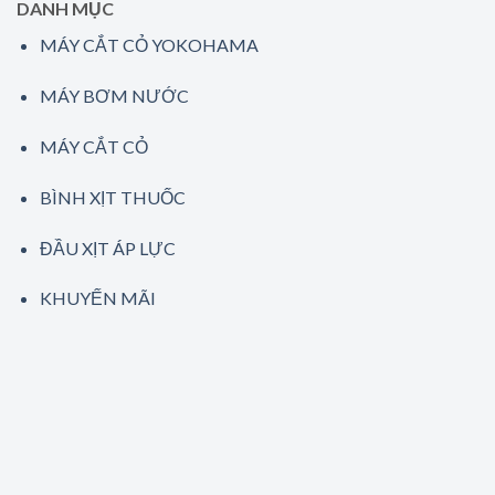
DANH MỤC
MÁY CẮT CỎ YOKOHAMA
MÁY BƠM NƯỚC
MÁY CẮT CỎ
BÌNH XỊT THUỐC
ĐẦU XỊT ÁP LỰC
KHUYẾN MÃI