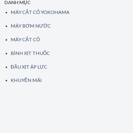
DANH MỤC
MÁY CẮT CỎ YOKOHAMA
MÁY BƠM NƯỚC
MÁY CẮT CỎ
BÌNH XỊT THUỐC
ĐẦU XỊT ÁP LỰC
KHUYẾN MÃI