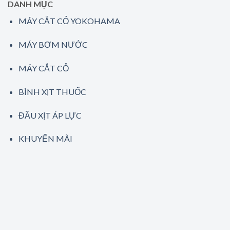
DANH MỤC
MÁY CẮT CỎ YOKOHAMA
MÁY BƠM NƯỚC
MÁY CẮT CỎ
BÌNH XỊT THUỐC
ĐẦU XỊT ÁP LỰC
KHUYẾN MÃI