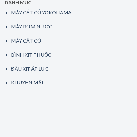
DANH MỤC
MÁY CẮT CỎ YOKOHAMA
MÁY BƠM NƯỚC
MÁY CẮT CỎ
BÌNH XỊT THUỐC
ĐẦU XỊT ÁP LỰC
KHUYẾN MÃI