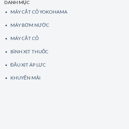
DANH MỤC
MÁY CẮT CỎ YOKOHAMA
MÁY BƠM NƯỚC
MÁY CẮT CỎ
BÌNH XỊT THUỐC
ĐẦU XỊT ÁP LỰC
KHUYẾN MÃI