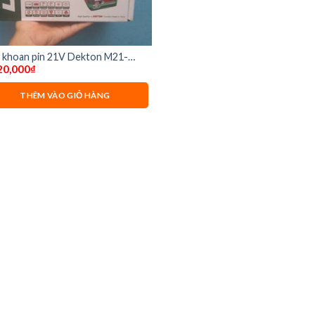
 khoan pin 21V Dekton M21-
20,000
₫
120Plus ( chưa pin và sạc)
THÊM VÀO GIỎ HÀNG