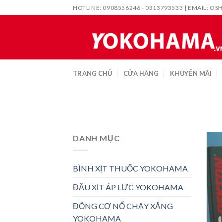
Skip
HOTLINE: 0908556246 - 0313793533 | EMAIL:
OS
to
content
TRANG CHỦ
CỬA HÀNG
KHUYẾN MÃI
DANH MỤC
BÌNH XỊT THUỐC YOKOHAMA
ĐẦU XỊT ÁP LỰC YOKOHAMA
ĐỘNG CƠ NỔ CHẠY XĂNG
YOKOHAMA