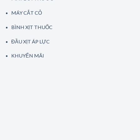
MÁY CẮT CỎ
BÌNH XỊT THUỐC
ĐẦU XỊT ÁP LỰC
KHUYẾN MÃI