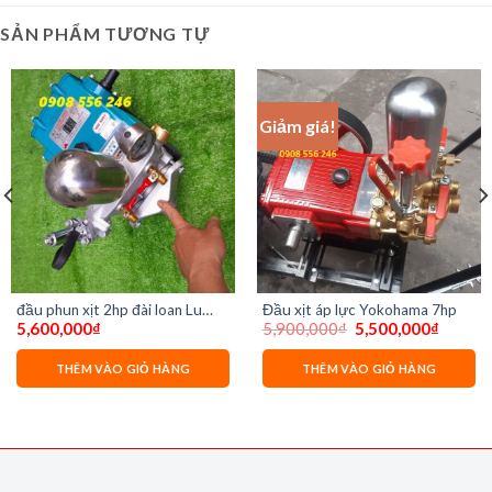
SẢN PHẨM TƯƠNG TỰ
Giảm giá!
đầu phun xịt 2hp đài loan Lu
Đầu xịt áp lực Yokohama 7hp
Giá
Giá
5,600,000
₫
5,900,000
₫
5,500,000
₫
Shyong ls530
gốc
hiện
là:
tại
5,900,000₫.
là:
THÊM VÀO GIỎ HÀNG
THÊM VÀO GIỎ HÀNG
5,500,0