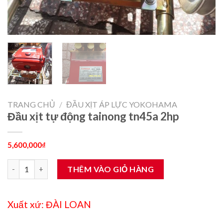
TRANG CHỦ
/
ĐẦU XỊT ÁP LỰC YOKOHAMA
Đầu xịt tự động tainong tn45a 2hp
5,600,000
₫
Đầu xịt tự động tainong tn45a 2hp số lượng
THÊM VÀO GIỎ HÀNG
Xuất xứ: ĐÀI LOAN