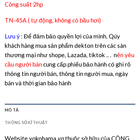
Công suất 2hp
TN-45A ( tự động, không có bầu hơi)
Lưu ý
: Để đảm bảo quyền lợi của mình, Qúy
khách hàng mua sản phẩm dekton trên các sàn
thương mại như shope, Lazada, tiktok .. . n
ên yêu
cầu người bán
cung cấp phiếu bảo hành có ghi rõ
thông tin người bán, thông tin người mua, ngày
bán và thời gian bảo hành
MÔ TẢ
THÔNG SỐ KĨ THUẬT
Website yokohama
.vn
thuộc sở hữu của CÔNG