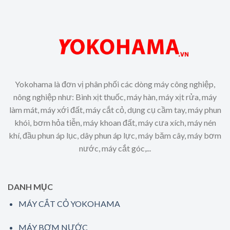
Yokohama là đơn vị phân phối các dòng máy công nghiệp,
nông nghiệp như: Bình xịt thuốc, máy hàn, máy xịt rửa, máy
làm mát, máy xới đất, máy cắt cỏ, dụng cụ cầm tay, máy phun
khói, bơm hỏa tiễn, máy khoan đất, máy cưa xích, máy nén
khí, đầu phun áp lục, dây phun áp lực, máy băm cây, máy bơm
nước, máy cắt góc,...
DANH MỤC
MÁY CẮT CỎ YOKOHAMA
MÁY BƠM NƯỚC