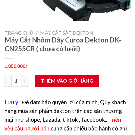
TRANG CHỦ
/
MÁY CẮT SẮT DEKTON
Máy Cắt Nhôm Dây Curoa Dekton DK-
CN255CR ( chưa có lưỡi)
1,850,000
₫
Máy Cắt Nhôm Dây Curoa Dekton DK-CN255CR ( chưa có lưỡi) 
THÊM VÀO GIỎ HÀNG
Lưu ý :
Để đảm bảo quyền lợi của mình, Qúy khách
hàng mua sản phẩm dekton trên các sàn thương
mại như shope, Lazada, tiktok , facebook.. .
nên
yêu cầu người bán
cung cấp phiếu bảo hành có ghi