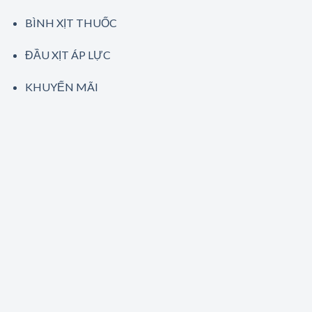
BÌNH XỊT THUỐC
ĐẦU XỊT ÁP LỰC
KHUYẾN MÃI