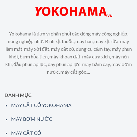
Yokohama là đơn vị phân phối các dòng máy công nghiệp,
nông nghiệp như: Bình xịt thuốc, máy hàn, máy xịt rửa, máy
làm mát, máy xới đất, máy cắt cỏ, dụng cụ cầm tay, máy phun
khói, bơm hỏa tiễn, máy khoan đất, máy cưa xích, máy nén
khí, đầu phun áp lục, dây phun áp lực, máy băm cây, máy bơm
nước, máy cắt góc,...
DANH MỤC
MÁY CẮT CỎ YOKOHAMA
MÁY BƠM NƯỚC
MÁY CẮT CỎ