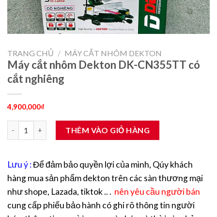
TRANG CHỦ
/
MÁY CẮT NHÔM DEKTON
Máy cắt nhôm Dekton DK-CN355TT có
cắt nghiêng
4,900,000
₫
Máy cắt nhôm Dekton DK-CN355TT có cắt nghiêng số lượng
THÊM VÀO GIỎ HÀNG
Lưu ý :
Để đảm bảo quyền lợi của mình, Qúy khách
hàng mua sản phẩm dekton trên các sàn thương mại
như shope, Lazada, tiktok .. .
nên yêu cầu người bán
cung cấp phiếu bảo hành có ghi rõ thông tin người