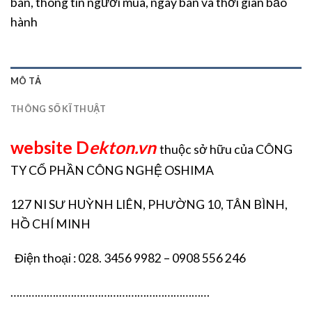
bán, thông tin người mua, ngày bán và thời gian bảo
hành
MÔ TẢ
THÔNG SỐ KĨ THUẬT
website D
ekton.vn
thuộc sở hữu của CÔNG
TY CỔ PHẦN CÔNG NGHỆ OSHIMA
127 NI SƯ HUỲNH LIÊN, PHƯỜNG 10, TÂN BÌNH,
HỒ CHÍ MINH
Điện thoại : 028. 3456 9982 – 0908 556 246
…………………………………………………………