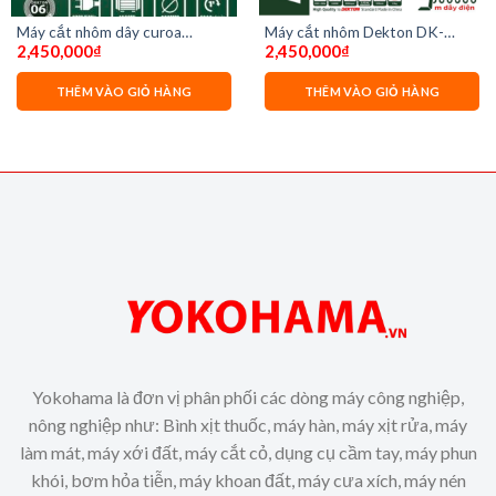
Máy cắt nhôm dây curoa
Máy cắt nhôm Dekton DK-
2,450,000
₫
2,450,000
₫
Dekton Dk-CN255PLUS
CN25501Plus
THÊM VÀO GIỎ HÀNG
THÊM VÀO GIỎ HÀNG
Yokohama là đơn vị phân phối các dòng máy công nghiệp,
nông nghiệp như: Bình xịt thuốc, máy hàn, máy xịt rửa, máy
làm mát, máy xới đất, máy cắt cỏ, dụng cụ cầm tay, máy phun
khói, bơm hỏa tiễn, máy khoan đất, máy cưa xích, máy nén