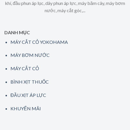
khí, đầu phun áp lục, dây phun áp lực, máy băm cây, máy bơm
nước, máy cắt góc,...
DANH MỤC
MÁY CẮT CỎ YOKOHAMA
MÁY BƠM NƯỚC
MÁY CẮT CỎ
BÌNH XỊT THUỐC
ĐẦU XỊT ÁP LỰC
KHUYẾN MÃI