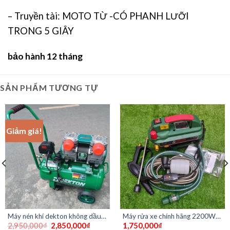
– Truyền tài: MOTO TỪ -CÓ PHANH LƯỠI
TRONG 5 GIÂY
bảo hành 12 tháng
SẢN PHẨM TƯƠNG TỰ
Giảm giá!
Máy nén khí dekton không dầu
Máy rửa xe chính hãng 2200W
Giá
Giá
2,950,000
₫
2,850,000
₫
1,750,000
₫
3930 plus 2hp 30 lít
DEKTON DK-CWR2200A Siêu