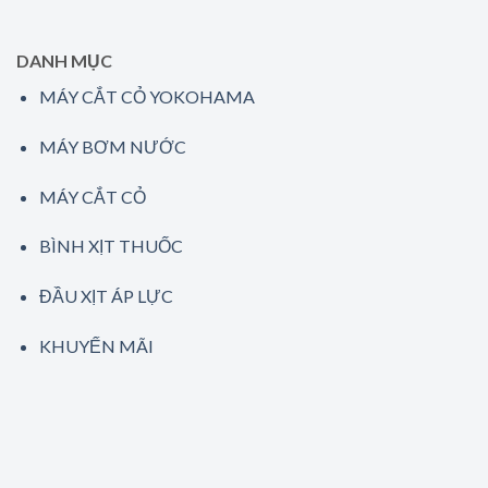
DANH MỤC
MÁY CẮT CỎ YOKOHAMA
MÁY BƠM NƯỚC
MÁY CẮT CỎ
BÌNH XỊT THUỐC
ĐẦU XỊT ÁP LỰC
KHUYẾN MÃI