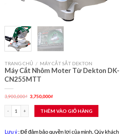
TRANG CHỦ
/
MÁY CẮT SẮT DEKTON
Máy Cắt Nhôm Moter Từ Dekton DK-
CN255MTT
Giá
Giá
3,900,000
₫
3,750,000
₫
gốc
hiện
là:
tại
Máy Cắt Nhôm Moter Từ Dekton DK-CN255MTT số lượng
3,900,000₫.
là:
THÊM VÀO GIỎ HÀNG
3,750,000₫.
Lưu ý
: Để đảm bảo quyền lợi của mình, Qúy khách