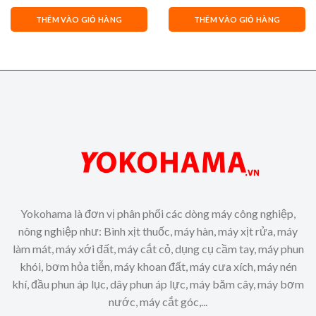
gốc
hiện
mạnh
là:
tại
2,950,000₫.
là:
THÊM VÀO GIỎ HÀNG
THÊM VÀO GIỎ HÀNG
2,850,000₫.
Yokohama là đơn vị phân phối các dòng máy công nghiệp,
nông nghiệp như: Bình xịt thuốc, máy hàn, máy xịt rửa, máy
làm mát, máy xới đất, máy cắt cỏ, dụng cụ cầm tay, máy phun
khói, bơm hỏa tiễn, máy khoan đất, máy cưa xích, máy nén
khí, đầu phun áp lục, dây phun áp lực, máy băm cây, máy bơm
nước, máy cắt góc,...