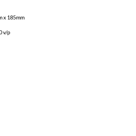
m x 185mm
0 v/p