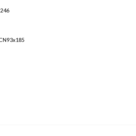
 246
-CN93x185