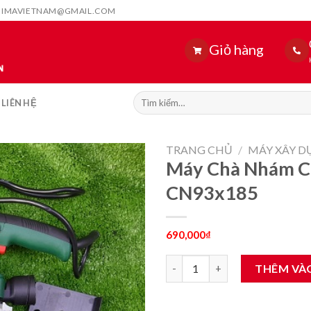
HIMAVIETNAM@GMAIL.COM
Giỏ hàng
Tìm
LIÊN HỆ
kiếm:
TRANG CHỦ
/
MÁY XÂY 
Máy Chà Nhám C
CN93x185
690,000
₫
Máy Chà Nhám Chữ Nhật Dekt
THÊM VÀ