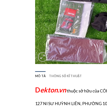
MÔ TẢ
THÔNG SỐ KĨ THUẬT
D
ekton.vn
thuộc sở hữu của 
127 NI SƯ HUỲNH LIÊN, PHƯỜNG 10