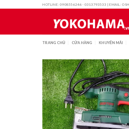
Skip
HOTLINE: 0908556246 - 0313793533 | EMAIL:
OS
to
content
TRANG CHỦ
CỬA HÀNG
KHUYẾN MÃI