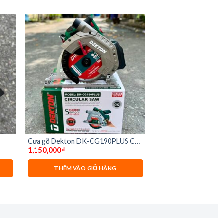
Cưa gỗ Dekton DK-CG190PLUS Có
1,150,000
₫
cắt nghiêng
THÊM VÀO GIỎ HÀNG