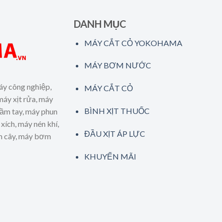
DANH MỤC
MÁY CẮT CỎ YOKOHAMA
MÁY BƠM NƯỚC
áy công nghiệp,
MÁY CẮT CỎ
máy xịt rửa, máy
BÌNH XỊT THUỐC
cầm tay, máy phun
xích, máy nén khí,
ĐẦU XỊT ÁP LỰC
ăm cây, máy bơm
KHUYẾN MÃI