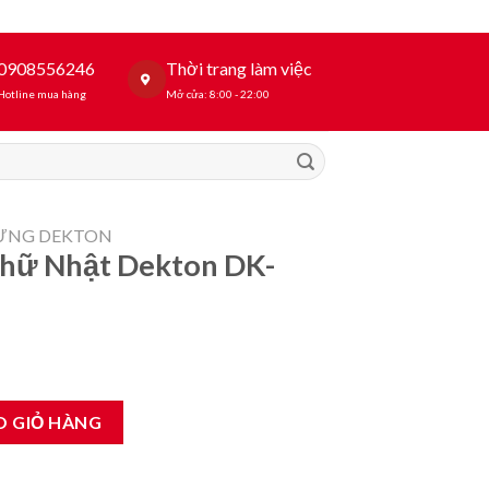
0908556246
Thời trang làm việc
Hotline mua hàng
Mở cửa: 8:00 - 22:00
DỰNG DEKTON
hữ Nhật Dekton DK-
on DK-CN93x185 số lượng
O GIỎ HÀNG