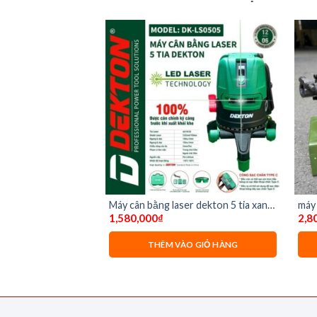
kton dk-dh65c
Máy cân bằng laser dekton 5 tia xanh
máy
Giá
00,000
₫
1,580,000
₫
2,8
DK-LS0505
hiện
tại
O GIỎ HÀNG
THÊM VÀO GIỎ HÀNG
0,000₫.
là:
2,300,000₫.