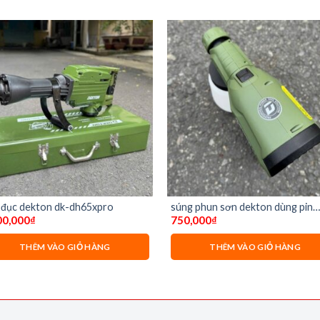
 đục dekton dk-dh65xpro
súng phun sơn dekton dùng pin
00,000
₫
750,000
₫
sps1000x
THÊM VÀO GIỎ HÀNG
THÊM VÀO GIỎ HÀNG