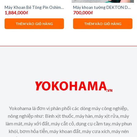
Máy Khoan Bê Tông Pin Oshima
Máy khoan tường DEKTON DK-
1,884,000
₫
700,000
₫
M21-K3CN 28-D1( chưa có pin
710b
và sạc)
THÊM VÀO GIỎ HÀNG
THÊM VÀO GIỎ HÀNG
Yokohama là đơn vị phân phối các dòng máy công nghiệp,
nông nghiệp như: Bình xịt thuốc, máy hàn, máy xịt rửa, máy
làm mát, máy xới đất, máy cắt cỏ, dụng cụ cầm tay, máy phun
khói, bơm hỏa tiễn, máy khoan đất, máy cưa xích, máy nén