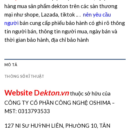
hàng mua sản phẩm dekton trên các sàn thương
mại như shope, Lazada, tiktok .. .
nên yêu cầu
người
bán cung cấp phiếu bảo hành có ghi rõ thông
tin người bán, thông tin người mua, ngày bán và
thời gian bảo hành, địa chỉ bảo hành
MÔ TẢ
THÔNG SỐ KĨ THUẬT
Website D
ekton.vn
thuộc sở hữu của
CÔNG TY CỔ PHẦN CÔNG NGHỆ OSHIMA –
MST: 0313793533
127 NI SƯ HUỲNH LIÊN, PHƯỜNG 10, TÂN