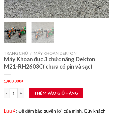
TRANG CHỦ
/
MÁY KHOAN DEKTON
Máy Khoan đục 3 chức năng Dekton
M21-RH2603C( chưa có pin và sạc)
1,400,000
₫
Máy Khoan đục 3 chức năng Dekton M21-RH2603C( chưa có pin v
THÊM VÀO GIỎ HÀNG
Lưu ý
: Để đảm bảo quyền lợi của mình, Qúy khách