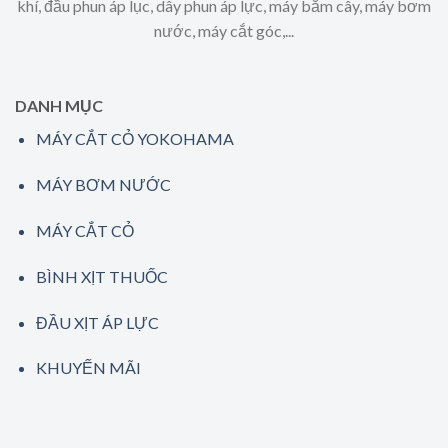
khí, đầu phun áp lục, dây phun áp lực, máy băm cây, máy bơm
nước, máy cắt góc,...
DANH MỤC
MÁY CẮT CỎ YOKOHAMA
MÁY BƠM NƯỚC
MÁY CẮT CỎ
BÌNH XỊT THUỐC
ĐẦU XỊT ÁP LỰC
KHUYẾN MÃI