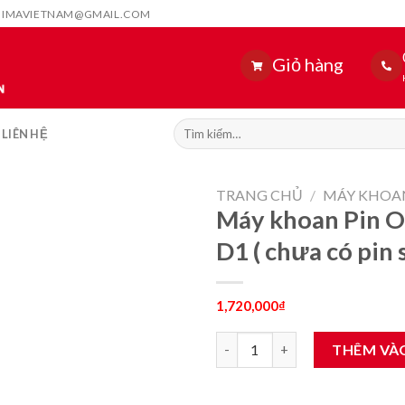
HIMAVIETNAM@GMAIL.COM
Giỏ hàng
Tìm
LIÊN HỆ
kiếm:
TRANG CHỦ
/
MÁY KHOA
Máy khoan Pin 
D1 ( chưa có pin 
1,720,000
₫
Máy khoan Pin Oshima KP21V-1
THÊM VÀ