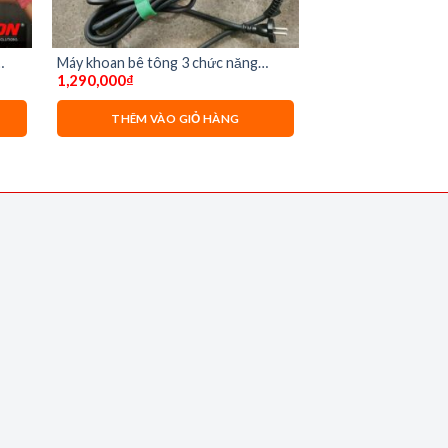
Máy khoan bê tông 3 chức năng
1,290,000
₫
ạc)
Dekton DK-RH2603B
THÊM VÀO GIỎ HÀNG