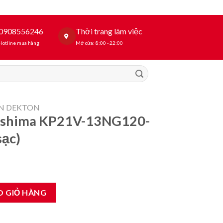
0908556246
Thời trang làm việc
Hotline mua hàng
Mở cửa: 8:00 - 22:00
N DEKTON
Oshima KP21V-13NG120-
sạc)
3NG120-D1 ( chưa có pin sạc) số lượng
O GIỎ HÀNG