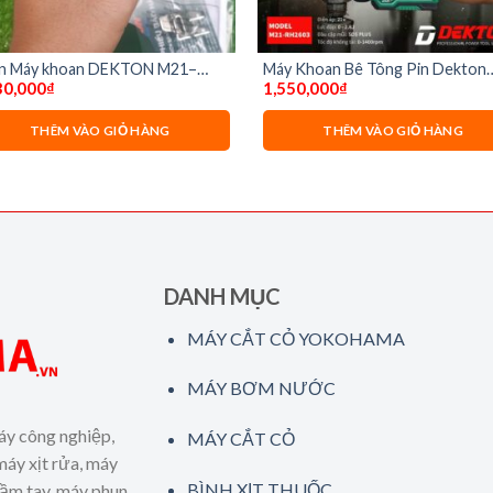
n Máy khoan DEKTON M21–
Máy Khoan Bê Tông Pin Dekton
30,000
₫
1,550,000
₫
20BL kẹp mũi 13mm
M21-RH2603BL( chưa có pin và s
THÊM VÀO GIỎ HÀNG
THÊM VÀO GIỎ HÀNG
DANH MỤC
MÁY CẮT CỎ YOKOHAMA
MÁY BƠM NƯỚC
áy công nghiệp,
MÁY CẮT CỎ
máy xịt rửa, máy
BÌNH XỊT THUỐC
cầm tay, máy phun