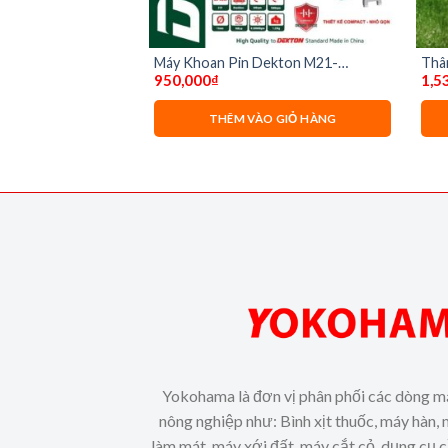
n M21-ID13160cp (
Máy Khoan Pin Dekton M21-
Thâ
950,000
₫
1,5
ID1390CP ( chưa pin và sạc)
131
THÊM VÀO GIỎ HÀNG
Yokohama là đơn vị phân phối các dòng m
nông nghiệp như: Bình xịt thuốc, máy hàn, 
làm mát, máy xới đất, máy cắt cỏ, dụng cụ 