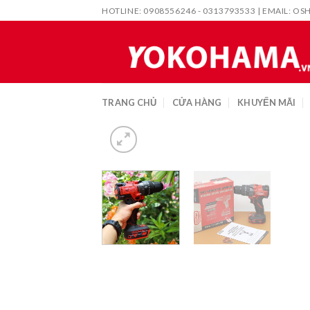
Skip
HOTLINE: 0908556246 - 0313793533 | EMAIL:
OS
to
content
TRANG CHỦ
CỬA HÀNG
KHUYẾN MÃI