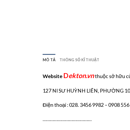
MÔ TẢ
THÔNG SỐ KĨ THUẬT
D
ekton.vn
Website
thuộc sở hữu
127 NI SƯ HUỲNH LIÊN, PHƯỜNG 10
Điện thoại : 028. 3456 9982 – 0908 556
…………………………………