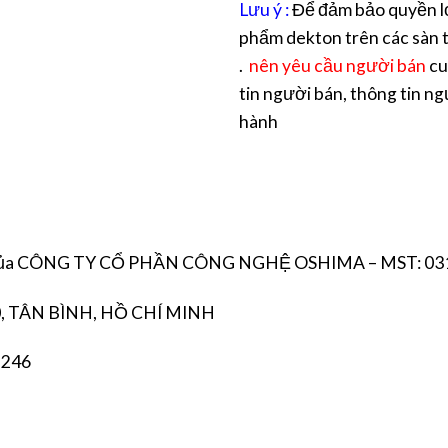
Lưu ý :
Để đảm bảo quyền lợ
phẩm dekton trên các sàn t
.
nên yêu cầu người bán
cu
tin người bán, thông tin ng
hành
 của CÔNG TY CỔ PHẦN CÔNG NGHỆ OSHIMA – MST: 03
, TÂN BÌNH, HỒ CHÍ MINH
 246