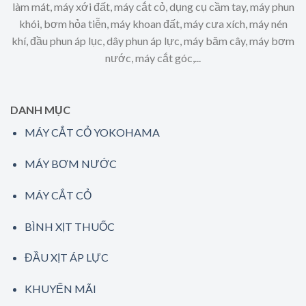
làm mát, máy xới đất, máy cắt cỏ, dụng cụ cầm tay, máy phun
khói, bơm hỏa tiễn, máy khoan đất, máy cưa xích, máy nén
khí, đầu phun áp lục, dây phun áp lực, máy băm cây, máy bơm
nước, máy cắt góc,...
DANH MỤC
MÁY CẮT CỎ YOKOHAMA
MÁY BƠM NƯỚC
MÁY CẮT CỎ
BÌNH XỊT THUỐC
ĐẦU XỊT ÁP LỰC
KHUYẾN MÃI