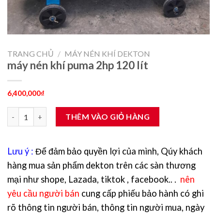
TRANG CHỦ
/
MÁY NÉN KHÍ DEKTON
máy nén khí puma 2hp 120 lít
6,400,000
₫
máy nén khí puma 2hp 120 lít số lượng
THÊM VÀO GIỎ HÀNG
Lưu ý :
Để đảm bảo quyền lợi của mình, Qúy khách
hàng mua sản phẩm dekton trên các sàn thương
mại như shope, Lazada, tiktok , facebook.. .
nên
yêu cầu người bán
cung cấp phiếu bảo hành có ghi
rõ thông tin người bán, thông tin người mua, ngày