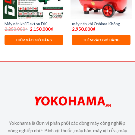
Máy nén khí Dekton DK-
máy nén khí Oshima Không
Giá
Giá
2,250,000
₫
2,150,000
₫
2,950,000
₫
AC2910 (không dầu)
dầu 30 lít nhanh tua
gốc
hiện
là:
tại
2,250,000₫.
là:
THÊM VÀO GIỎ HÀNG
THÊM VÀO GIỎ HÀNG
00₫.
2,150,000₫.
Yokohama là đơn vị phân phối các dòng máy công nghiệp,
nông nghiệp như: Bình xịt thuốc, máy hàn, máy xịt rửa, máy