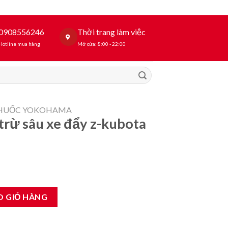
0908556246
Thời trang làm việc
Hotline mua hàng
Mở cửa: 8:00 - 22:00
THUỐC YOKOHAMA
rừ sâu xe đẩy z-kubota
 z-kubota 300 lít số lượng
O GIỎ HÀNG