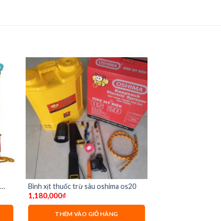
Bình xịt thuốc trừ sâu oshima os20
1,180,000
₫
THÊM VÀO GIỎ HÀNG