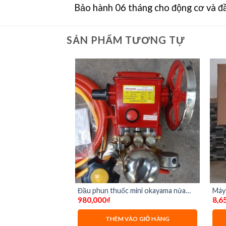
Bảo hành 06 tháng cho động cơ và đầ
SẢN PHẨM TƯƠNG TỰ
 cấp Quán Mỹ qm-
Đầu phun thuốc mini okayama nửa
Máy 
980,000
₫
8,6
ngựa yt18
lít 
O GIỎ HÀNG
THÊM VÀO GIỎ HÀNG