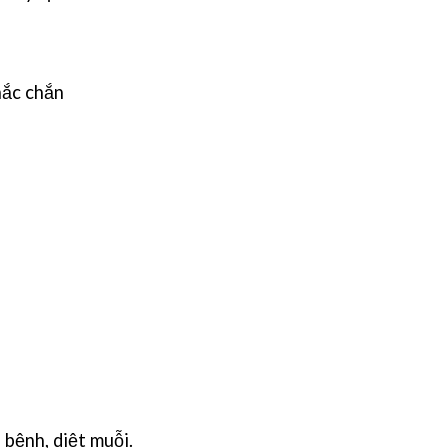
hắc chắn
 bệnh, diệt muỗi.