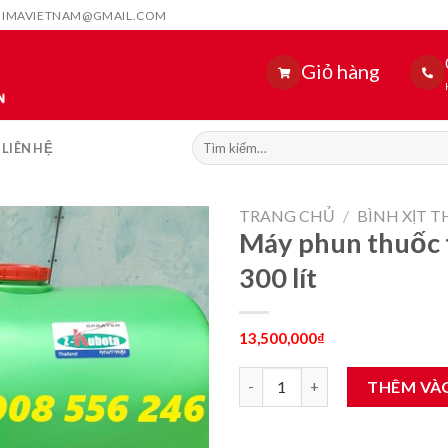
HIMAVIETNAM@GMAIL.COM
Giỏ hàng
Tìm
LIÊN HỆ
kiếm:
TRANG CHỦ
/
BÌNH XỊT 
Máy phun thuốc t
300 lít
13,500,000
₫
Máy phun thuốc trừ sâu xe đẩy
THÊM VÀ