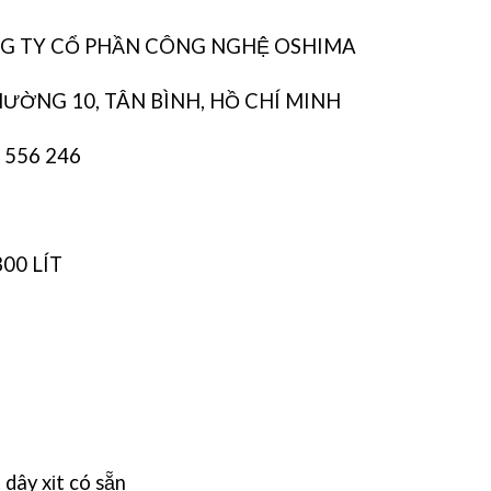
ÔNG TY CỔ PHẦN CÔNG NGHỆ OSHIMA
HƯỜNG 10, TÂN BÌNH, HỒ CHÍ MINH
8 556 246
300 LÍT
 dây xịt có sẵn