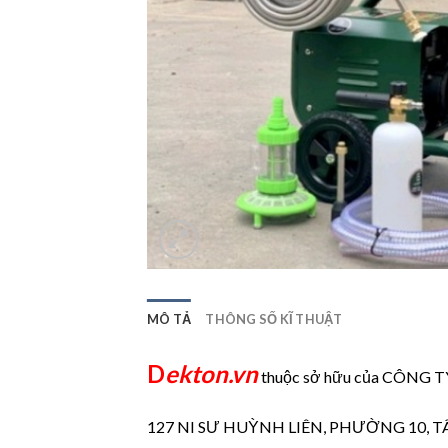
MÔ TẢ
THÔNG SỐ KĨ THUẬT
D
ekton.vn
thuộc sở hữu của CÔN
127 NI SƯ HUỲNH LIÊN, PHƯỜNG 10, T