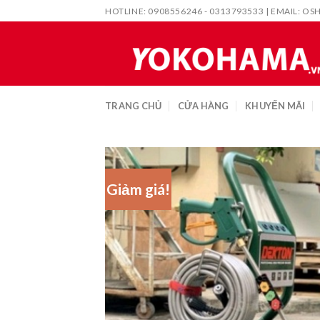
Skip
HOTLINE: 0908556246 - 0313793533 | EMAIL:
OS
to
content
TRANG CHỦ
CỬA HÀNG
KHUYẾN MÃI
Giảm giá!