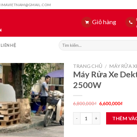
HIMAVIETNAM@GMAIL.COM
Giỏ hàng
Tìm
LIÊN HỆ
kiếm:
TRANG CHỦ
/
MÁY RỬA X
Máy Rửa Xe Dek
2500W
Giá
Giá
6,800,000
₫
6,600,000
₫
gốc
hiện
là:
tại
Máy Rửa Xe Dekton DK-HPW25
6,800,000₫.
là:
THÊM VÀ
6,600,