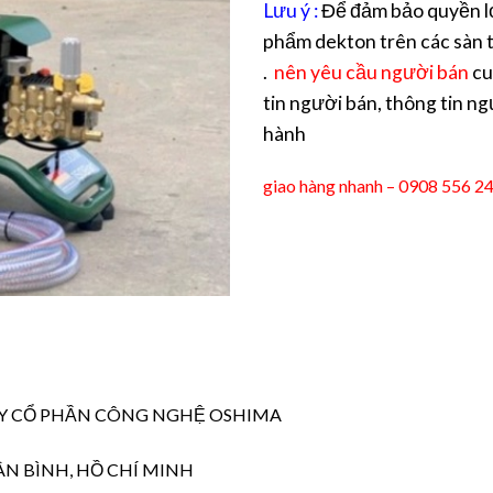
Lưu ý :
Để đảm bảo quyền lợ
phẩm dekton trên các sàn t
.
nên yêu cầu người bán
cu
tin người bán, thông tin ng
hành
giao hàng nhanh – 0908 556 2
G TY CỔ PHẦN CÔNG NGHỆ OSHIMA
ÂN BÌNH, HỒ CHÍ MINH