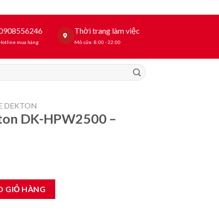
0908556246
Thời trang làm việc
Hotline mua hàng
Mở cửa: 8:00 - 22:00
E DEKTON
ton DK-HPW2500 –
00 - 2500W số lượng
O GIỎ HÀNG
000₫.