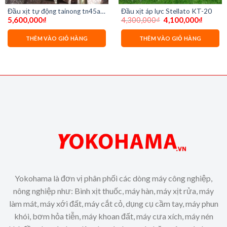
Đầu xịt tự động tainong tn45a
Đầu xịt áp lực Stellato KT-20
Giá
Giá
5,600,000
₫
4,300,000
₫
4,100,000
₫
2hp
gốc
hiện
là:
tại
4,300,000₫.
là:
THÊM VÀO GIỎ HÀNG
THÊM VÀO GIỎ HÀNG
4,100,0
Yokohama là đơn vị phân phối các dòng máy công nghiệp,
nông nghiệp như: Bình xịt thuốc, máy hàn, máy xịt rửa, máy
làm mát, máy xới đất, máy cắt cỏ, dụng cụ cầm tay, máy phun
khói, bơm hỏa tiễn, máy khoan đất, máy cưa xích, máy nén