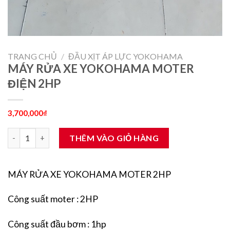
TRANG CHỦ
/
ĐẦU XỊT ÁP LỰC YOKOHAMA
MÁY RỬA XE YOKOHAMA MOTER
ĐIỆN 2HP
3,700,000
₫
MÁY RỬA XE YOKOHAMA MOTER ĐIỆN 2HP số lượng
THÊM VÀO GIỎ HÀNG
MÁY RỬA XE YOKOHAMA MOTER 2HP
Công suất moter : 2HP
Công suất đầu bơm : 1hp