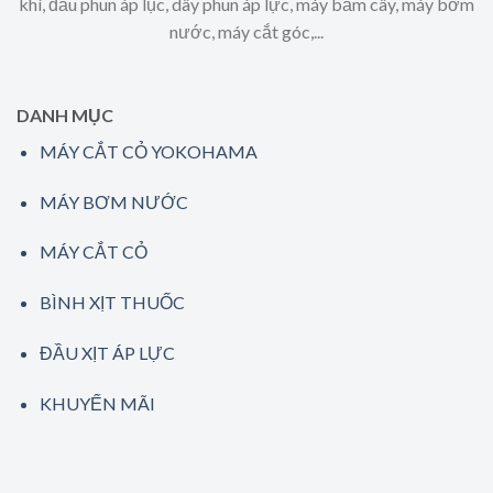
khí, đầu phun áp lục, dây phun áp lực, máy băm cây, máy bơm
nước, máy cắt góc,...
DANH MỤC
MÁY CẮT CỎ YOKOHAMA
MÁY BƠM NƯỚC
MÁY CẮT CỎ
BÌNH XỊT THUỐC
ĐẦU XỊT ÁP LỰC
KHUYẾN MÃI