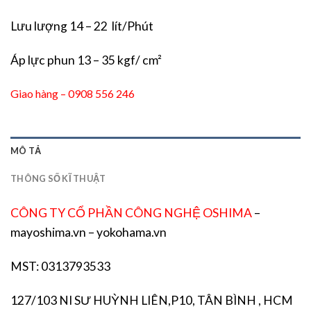
Lưu lượng 14 – 22 lít/Phút
Áp lực phun 13 – 35 kgf/ cm²
Giao hàng – 0908 556 246
MÔ TẢ
THÔNG SỐ KĨ THUẬT
CÔNG TY CỔ PHẦN CÔNG NGHỆ OSHIMA
–
mayoshima.vn – yokohama.vn
MST: 0313793533
127/103 NI SƯ HUỲNH LIÊN,P10, TÂN BÌNH , HCM