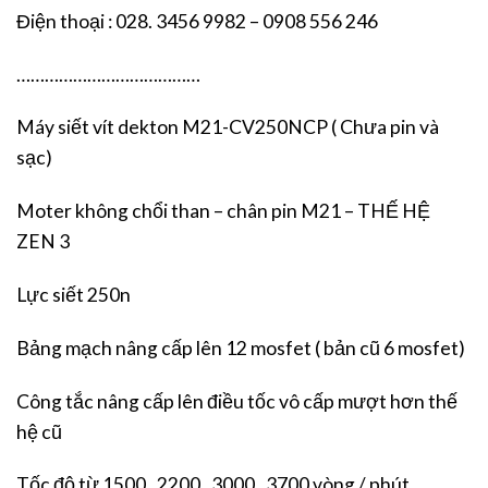
Điện thoại : 028. 3456 9982 – 0908 556 246
…………………………………
Máy siết vít dekton M21-CV250NCP ( Chưa pin và
sạc)
Moter không chổi than – chân pin M21 – THẾ HỆ
ZEN 3
Lực siết 250n
Bảng mạch nâng cấp lên 12 mosfet ( bản cũ 6 mosfet)
Công tắc nâng cấp lên điều tốc vô cấp mượt hơn thế
hệ cũ
Tốc độ từ 1500. 2200, 3000, 3700 vòng / phút