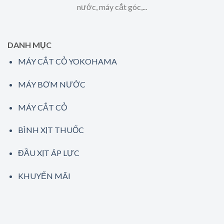
nước, máy cắt góc,...
DANH MỤC
MÁY CẮT CỎ YOKOHAMA
MÁY BƠM NƯỚC
MÁY CẮT CỎ
BÌNH XỊT THUỐC
ĐẦU XỊT ÁP LỰC
KHUYẾN MÃI