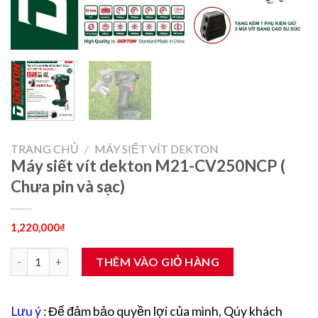
TRANG CHỦ
/
MÁY SIẾT VÍT DEKTON
Máy siết vít dekton M21-CV250NCP (
Chưa pin và sạc)
1,220,000
₫
Máy siết vít dekton M21-CV250NCP ( Chưa pin và sạc) số lượng
THÊM VÀO GIỎ HÀNG
Lưu ý
: Để đảm bảo quyền lợi của mình, Qúy khách