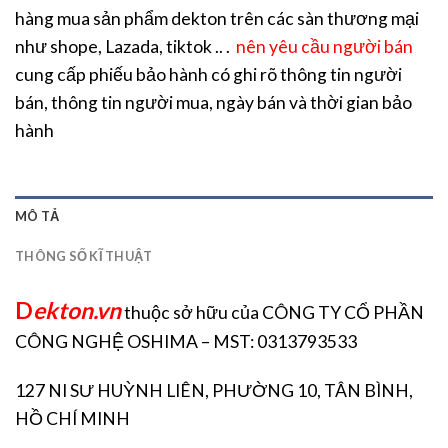
hàng mua sản phẩm dekton trên các sàn thương mại
như shope, Lazada, tiktok .. .
nên yêu cầu người bán
cung cấp phiếu bảo hành có ghi rõ thông tin người
bán, thông tin người mua, ngày bán và thời gian bảo
hành
MÔ TẢ
THÔNG SỐ KĨ THUẬT
D
ekton.vn
thuộc sở hữu của CÔNG TY CỔ PHẦN
CÔNG NGHỆ OSHIMA – MST: 0313793533
127 NI SƯ HUỲNH LIÊN, PHƯỜNG 10, TÂN BÌNH,
HỒ CHÍ MINH