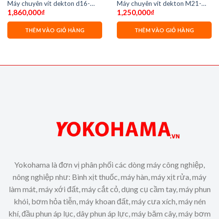
Máy chuyên vít dekton d16-
Máy chuyên vít dekton M21-
1,860,000
₫
1,250,000
₫
cv180pro
CV250Pro ( Chưa pin và sạc)
THÊM VÀO GIỎ HÀNG
THÊM VÀO GIỎ HÀNG
Yokohama là đơn vị phân phối các dòng máy công nghiệp,
nông nghiệp như: Bình xịt thuốc, máy hàn, máy xịt rửa, máy
làm mát, máy xới đất, máy cắt cỏ, dụng cụ cầm tay, máy phun
khói, bơm hỏa tiễn, máy khoan đất, máy cưa xích, máy nén
khí, đầu phun áp lục, dây phun áp lực, máy băm cây, máy bơm