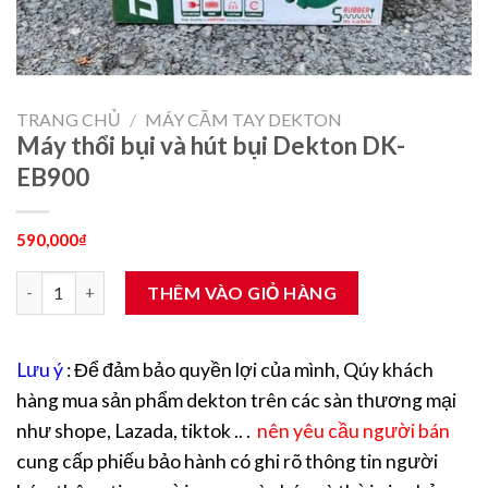
TRANG CHỦ
/
MÁY CẦM TAY DEKTON
Máy thổi bụi và hút bụi Dekton DK-
EB900
590,000
₫
Máy thổi bụi và hút bụi Dekton DK-EB900 số lượng
THÊM VÀO GIỎ HÀNG
Lưu ý
: Để đảm bảo quyền lợi của mình, Qúy khách
hàng mua sản phẩm dekton trên các sàn thương mại
như shope, Lazada, tiktok .. .
nên yêu cầu người bán
cung cấp phiếu bảo hành có ghi rõ thông tin người