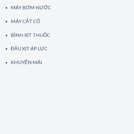
MÁY BƠM NƯỚC
MÁY CẮT CỎ
BÌNH XỊT THUỐC
ĐẦU XỊT ÁP LỰC
KHUYẾN MÃI