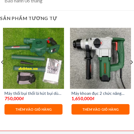
Bảo hành 06 tháng
SẢN PHẨM TƯƠNG TỰ
Máy thổi bụi thổi lá hút bụi dùng
Máy khoan đục 2 chức năng
750,000
₫
1,650,000
₫
pin Dekton M21-TB01 ( Chưa
DEKTON DK-RH3002
gồm pin và sạc)
THÊM VÀO GIỎ HÀNG
THÊM VÀO GIỎ HÀNG