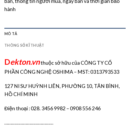
bán, thông tin người mua, ngày bán và thời gian bảo
hành
MÔ TẢ
THÔNG SỐ KĨ THUẬT
D
ekton.vn
thuộc sở hữu của CÔNG TY CỔ
PHẦN CÔNG NGHỆ OSHIMA – MST: 0313793533
127 NI SƯ HUỲNH LIÊN, PHƯỜNG 10, TÂN BÌNH,
HỒ CHÍ MINH
Điện thoại : 028. 3456 9982 – 0908 556 246
…………………………………