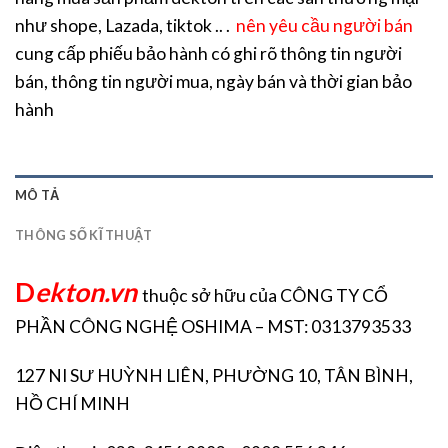
như shope, Lazada, tiktok .. .
nên yêu cầu người bán
cung cấp phiếu bảo hành có ghi rõ thông tin người
bán, thông tin người mua, ngày bán và thời gian bảo
hành
MÔ TẢ
THÔNG SỐ KĨ THUẬT
D
ekton.vn
thuộc sở hữu của CÔNG TY CỔ
PHẦN CÔNG NGHỆ OSHIMA – MST: 0313793533
127 NI SƯ HUỲNH LIÊN, PHƯỜNG 10, TÂN BÌNH,
HỒ CHÍ MINH