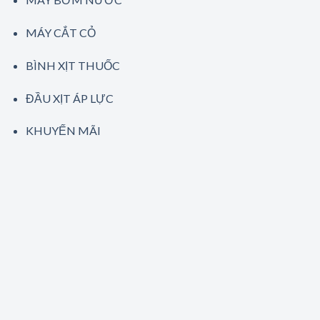
MÁY CẮT CỎ
BÌNH XỊT THUỐC
ĐẦU XỊT ÁP LỰC
KHUYẾN MÃI