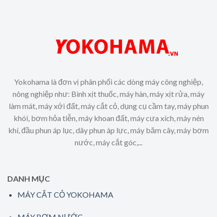
Yokohama là đơn vị phân phối các dòng máy công nghiệp,
nông nghiệp như: Bình xịt thuốc, máy hàn, máy xịt rửa, máy
làm mát, máy xới đất, máy cắt cỏ, dụng cụ cầm tay, máy phun
khói, bơm hỏa tiễn, máy khoan đất, máy cưa xích, máy nén
khí, đầu phun áp lục, dây phun áp lực, máy băm cây, máy bơm
nước, máy cắt góc,...
DANH MỤC
MÁY CẮT CỎ YOKOHAMA
MÁY BƠM NƯỚC