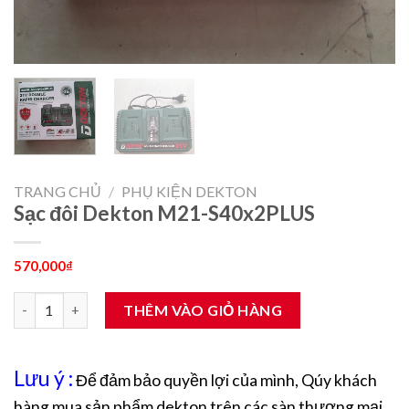
TRANG CHỦ
/
PHỤ KIỆN DEKTON
Sạc đôi Dekton M21-S40x2PLUS
570,000
₫
Sạc đôi Dekton M21-S40x2PLUS số lượng
THÊM VÀO GIỎ HÀNG
Lưu ý :
Để đảm bảo quyền lợi của mình, Qúy khách
hàng mua sản phẩm dekton trên các sàn thương mại