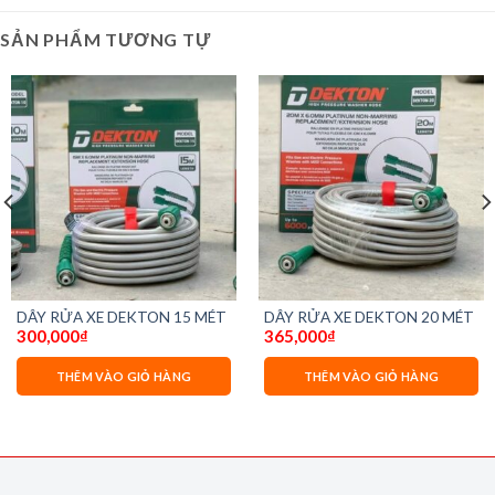
SẢN PHẨM TƯƠNG TỰ
DÂY RỬA XE DEKTON 15 MÉT
DÂY RỬA XE DEKTON 20 MÉT
300,000
₫
365,000
₫
THÊM VÀO GIỎ HÀNG
THÊM VÀO GIỎ HÀNG