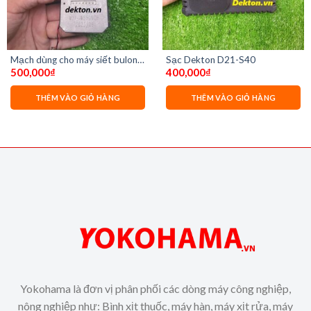
Mạch dùng cho máy siết bulon
Sạc Dekton D21-S40
500,000
₫
400,000
₫
dekton 590ncp
THÊM VÀO GIỎ HÀNG
THÊM VÀO GIỎ HÀNG
Yokohama là đơn vị phân phối các dòng máy công nghiệp,
nông nghiệp như: Bình xịt thuốc, máy hàn, máy xịt rửa, máy