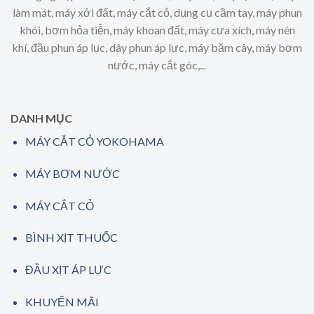
làm mát, máy xới đất, máy cắt cỏ, dụng cụ cầm tay, máy phun
khói, bơm hỏa tiễn, máy khoan đất, máy cưa xích, máy nén
khí, đầu phun áp lục, dây phun áp lực, máy băm cây, máy bơm
nước, máy cắt góc,...
DANH MỤC
MÁY CẮT CỎ YOKOHAMA
MÁY BƠM NƯỚC
MÁY CẮT CỎ
BÌNH XỊT THUỐC
ĐẦU XỊT ÁP LỰC
KHUYẾN MÃI