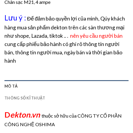
Chân sạc M21, 4 ampe
Lưu ý :
Để đảm bảo quyền lợi của mình, Qúy khách
hàng mua sản phẩm dekton trên các sàn thương mại
như shope, Lazada, tiktok .. .
nên yêu cầu người bán
cung cấp phiếu bảo hành có ghi rõ thông tín người
bán, thông tin người mua, ngày bán và thời gian bảo
hành
MÔ TẢ
THÔNG SỐ KĨ THUẬT
D
ekton.vn
thuộc sở hữu của CÔNG TY CỔ PHẦN
CÔNG NGHỆ OSHIMA