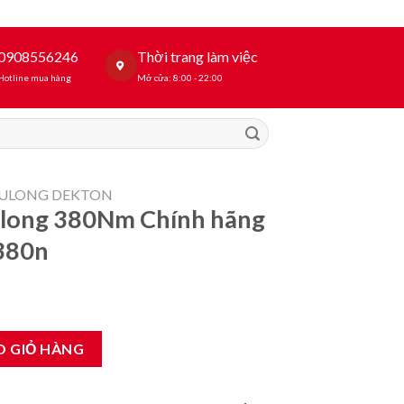
0908556246
Thời trang làm việc
Hotline mua hàng
Mở cửa: 8:00 - 22:00
BULONG DEKTON
ulong 380Nm Chính hãng
380n
hính hãng Dekton M21-iw 380n số lượng
O GIỎ HÀNG