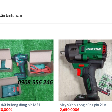
tân bình, hcm
siết bulong dùng pin M21
Máy siết bulong dùng pin 21V
50,000
₫
2,650,000
₫
on 520 NCP Đủ Bộ ( pin 4a plus)
Dekton M21-IW850Promax (Ch