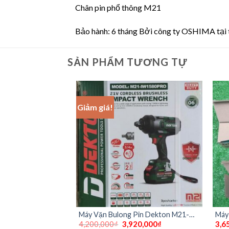
Chân pin phổ thông M21
Bảo hành: 6 tháng Bởi công ty OSHIMA tại 
SẢN PHẨM TƯƠNG TỰ
Giảm giá!
ùng pin 21V
Máy Vặn Bulong Pin Dekton M21-
Máy 
Giá
Giá
4,200,000
₫
3,920,000
₫
3,6
80 Promax (Chưa
IW1580pro ( Chưa Pin & Sạc )
Dekt