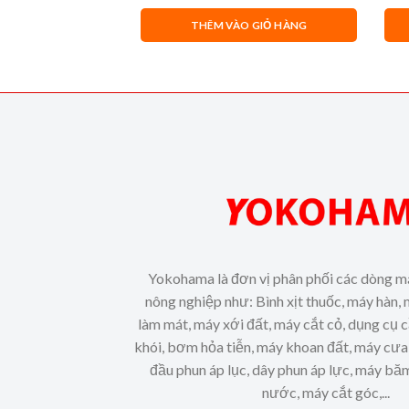
gốc
hiện
là:
tại
O GIỎ HÀNG
THÊM VÀO GIỎ HÀNG
4,200,000₫.
là:
3,920,000₫.
Yokohama là đơn vị phân phối các dòng m
nông nghiệp như: Bình xịt thuốc, máy hàn, 
làm mát, máy xới đất, máy cắt cỏ, dụng cụ 
khói, bơm hỏa tiễn, máy khoan đất, máy cưa 
đầu phun áp lục, dây phun áp lực, máy b
nước, máy cắt góc,...