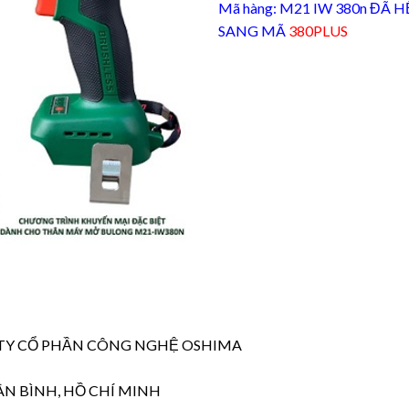
Mã hàng: M21 IW 380n ĐÃ
SANG MÃ
380PLUS
NG TY CỔ PHẦN CÔNG NGHỆ OSHIMA
ÂN BÌNH, HỒ CHÍ MINH