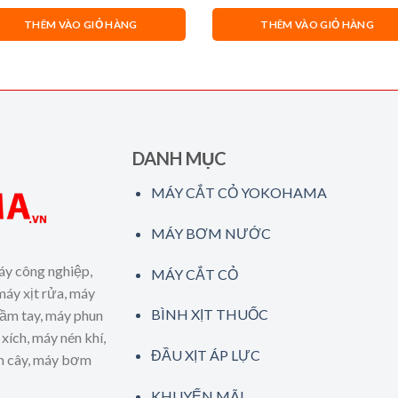
Pin & Sạc)
THÊM VÀO GIỎ HÀNG
THÊM VÀO GIỎ HÀNG
DANH MỤC
MÁY CẮT CỎ YOKOHAMA
MÁY BƠM NƯỚC
áy công nghiệp,
MÁY CẮT CỎ
máy xịt rửa, máy
BÌNH XỊT THUỐC
cầm tay, máy phun
xích, máy nén khí,
ĐẦU XỊT ÁP LỰC
ăm cây, máy bơm
KHUYẾN MÃI