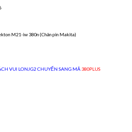
6
ekton M21-iw 380n (Chân pin Makita)
ÁCH VUI LONJG2 CHUYỂN SANG MÃ
380PLUS