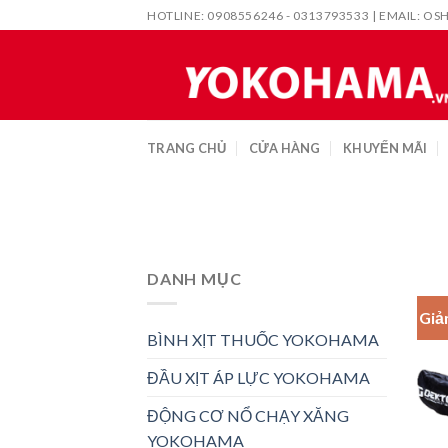
Skip
HOTLINE: 0908556246 - 0313793533 | EMAIL:
OS
to
content
TRANG CHỦ
CỬA HÀNG
KHUYẾN MÃI
DANH MỤC
Giả
BÌNH XỊT THUỐC YOKOHAMA
ĐẦU XỊT ÁP LỰC YOKOHAMA
ĐỘNG CƠ NỔ CHẠY XĂNG
YOKOHAMA