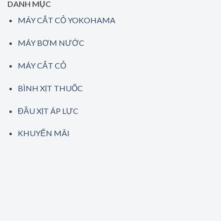
DANH MỤC
MÁY CẮT CỎ YOKOHAMA
MÁY BƠM NƯỚC
MÁY CẮT CỎ
BÌNH XỊT THUỐC
ĐẦU XỊT ÁP LỰC
KHUYẾN MÃI