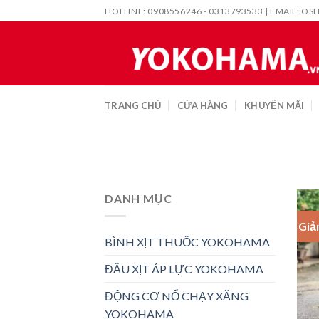
Skip
HOTLINE: 0908556246 - 0313793533 | EMAIL:
OS
to
content
TRANG CHỦ
CỬA HÀNG
KHUYẾN MÃI
DANH MỤC
Giả
BÌNH XỊT THUỐC YOKOHAMA
ĐẦU XỊT ÁP LỰC YOKOHAMA
ĐỘNG CƠ NỔ CHẠY XĂNG
YOKOHAMA