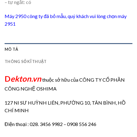
– tự ngắt: có
Máy 2950 công ty đã bỏ mẫu, quý khách vui lòng chọn máy
2951
MÔ TẢ
THÔNG SỐ KĨ THUẬT
D
ekton.vn
thuộc sở hữu của CÔNG TY CỔ PHẦN
CÔNG NGHỆ OSHIMA
127 NI SƯ HUỲNH LIÊN, PHƯỜNG 10, TÂN BÌNH, HỒ
CHÍ MINH
Điện thoại : 028. 3456 9982 – 0908 556 246