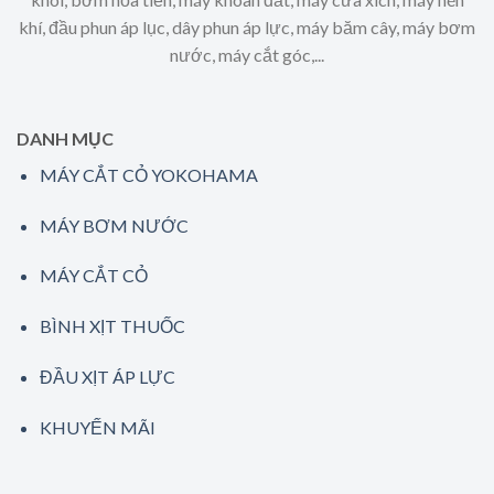
khí, đầu phun áp lục, dây phun áp lực, máy băm cây, máy bơm
nước, máy cắt góc,...
DANH MỤC
MÁY CẮT CỎ YOKOHAMA
MÁY BƠM NƯỚC
MÁY CẮT CỎ
BÌNH XỊT THUỐC
ĐẦU XỊT ÁP LỰC
KHUYẾN MÃI