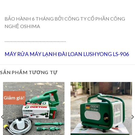
BẢO HÀNH 6 THÁNG BỞI CÔNG TY CỔ PHẦN CÔNG
NGHỆ OSHIMA
……………………………………………
MÁY RỬA MÁY LẠNH ĐÀI LOAN LUSHYONG LS-906
SẢN PHẨM TƯƠNG TỰ
Giảm giá!