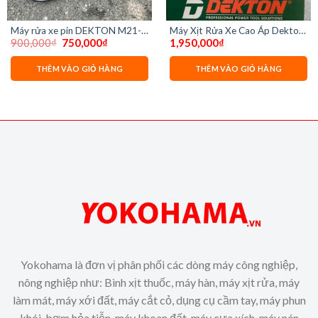
Máy rửa xe pin DEKTON M21-
Máy Xịt Rửa Xe Cao Áp Dekton
Giá
Giá
900,000
₫
750,000
₫
1,950,000
₫
SRX 775 ( chưa pin sạc)
DK-CWR2600F
gốc
hiện
là:
tại
900,000₫.
là:
THÊM VÀO GIỎ HÀNG
THÊM VÀO GIỎ HÀNG
00₫.
750,000₫.
Yokohama là đơn vị phân phối các dòng máy công nghiệp,
nông nghiệp như: Bình xịt thuốc, máy hàn, máy xịt rửa, máy
làm mát, máy xới đất, máy cắt cỏ, dụng cụ cầm tay, máy phun
khói, bơm hỏa tiễn, máy khoan đất, máy cưa xích, máy nén