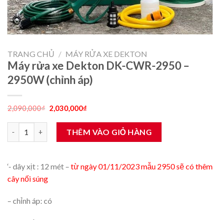
TRANG CHỦ
/
MÁY RỬA XE DEKTON
Máy rửa xe Dekton DK-CWR-2950 –
2950W (chỉnh áp)
Giá
Giá
2,090,000
₫
2,030,000
₫
gốc
hiện
là:
tại
Máy rửa xe Dekton DK-CWR-2950 - 2950W (chỉnh áp) số lượng
2,090,000₫.
là:
THÊM VÀO GIỎ HÀNG
2,030,000₫.
‘- dây xịt : 12 mét –
từ ngày 01/11/2023 mẫu 2950 sẽ có thêm
cây nối súng
– chỉnh áp: có